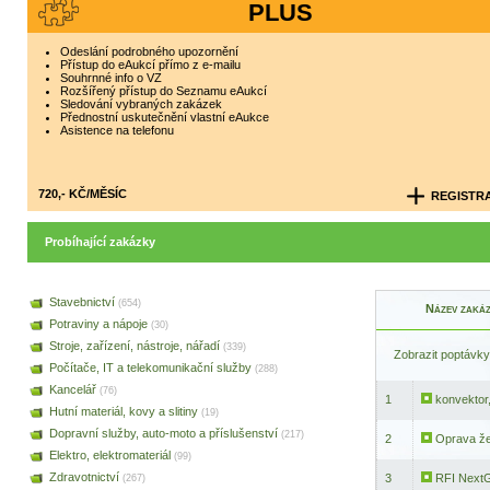
PLUS
Odeslání podrobného upozornění
Přístup do eAukcí přímo z e-mailu
Souhrnné info o VZ
Rozšířený přístup do Seznamu eAukcí
Sledování vybraných zakázek
Přednostní uskutečnění vlastní eAukce
Asistence na telefonu
720,- KČ/MĚSÍC
REGISTR
Probíhající zakázky
Stavebnictví
(654)
Název zaká
Potraviny a nápoje
(30)
Stroje, zařízení, nástroje, nářadí
(339)
Zobrazit poptávky
Počítače, IT a telekomunikační služby
(288)
Kancelář
(76)
1
konvektor,
Hutní materiál, kovy a slitiny
(19)
Dopravní služby, auto-moto a příslušenství
(217)
2
Oprava že
Elektro, elektromateriál
(99)
Zdravotnictví
3
RFI NextG
(267)