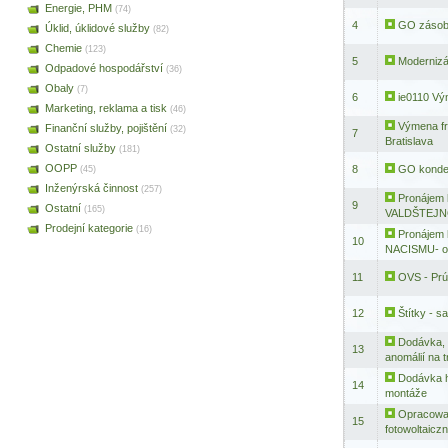
Energie, PHM
(74)
4
GO zásob
Úklid, úklidové služby
(82)
Chemie
(123)
5
Modernizá
Odpadové hospodářství
(36)
Obaly
(7)
6
ie0110 Vý
Marketing, reklama a tisk
(46)
Výmena fr
Finanční služby, pojištění
(32)
7
Bratislava
Ostatní služby
(181)
OOPP
8
GO konden
(45)
Inženýrská činnost
(257)
Pronájem 
9
Ostatní
(165)
VALDŠTEJNOV
Prodejní kategorie
(16)
Pronájem 
10
NACISMU- oz
11
OVS - Prú
12
Štítky - s
Dodávka, 
13
anomálií na t
Dodávka h
14
montáže
Opracowan
15
fotowoltaiczn