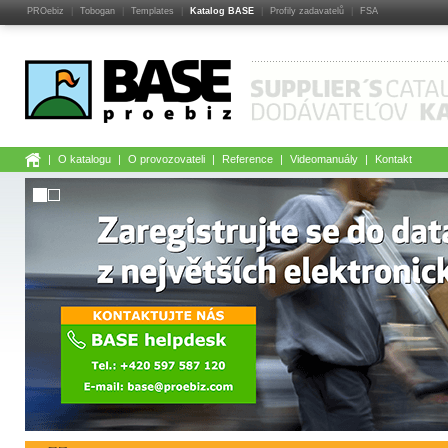
PROebiz
Tobogan
Templates
Katalog BASE
Profily zadavatelů
FSA
O katalogu
O provozovateli
Reference
Videomanuály
Kontakt